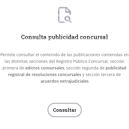
instrumento que dota de la necesaria publicidad a la
institución concursal. Asegura la difusión, publicidad
y acceso a las principales resoluciones que se dicten
en los concursos de acreedores declarados o que
hayan de producir efectos en España, dictadas al
amparo de lo dispuesto en el texto refundido de la
Consulta publicidad concursal
Ley Concursal aprobado por Real Decreto Legislativo
1/2020, de 5 de mayo
Permite consultar el contenido de las publicaciones contenidas en
las distintas secciones del Registro Público Concursal: sección
primera de
edictos consursales
, sección segunda de
publicidad
registral de resoluciones concursales
y sección tercera de
acuerdos extrajudiciales
Consultar